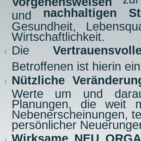
Vorgehensweisen
nachhaltigen St
und
Gesundheit, Lebensqual
Wirtschaftlichkeit.
Die
Vertrauensvo
Betroffenen ist hierin ei
Nützliche Veränderun
Werte um und daraus
Planungen, die weit 
Nebenerscheinungen, tec
persönlicher Neuerunge
Wirksame NEU ORGA